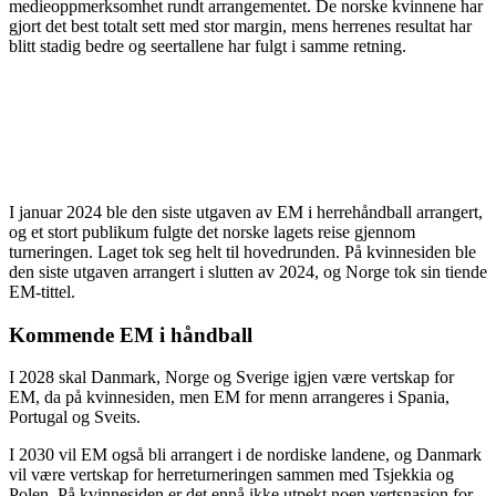
medieoppmerksomhet rundt arrangementet. De norske kvinnene har
gjort det best totalt sett med stor margin, mens herrenes resultat har
blitt stadig bedre og seertallene har fulgt i samme retning.
I januar 2024 ble den siste utgaven av EM i herrehåndball arrangert,
og et stort publikum fulgte det norske lagets reise gjennom
turneringen. Laget tok seg helt til hovedrunden. På kvinnesiden ble
den siste utgaven arrangert i slutten av 2024, og Norge tok sin tiende
EM-tittel.
Kommende EM i håndball
I 2028 skal Danmark, Norge og Sverige igjen være vertskap for
EM, da på kvinnesiden, men EM for menn arrangeres i Spania,
Portugal og Sveits.
I 2030 vil EM også bli arrangert i de nordiske landene, og Danmark
vil være vertskap for herreturneringen sammen med Tsjekkia og
Polen. På kvinnesiden er det ennå ikke utpekt noen vertsnasjon for