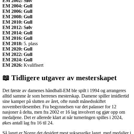
EM 2002: Sølv
EM 2004: Gull
EM 2006: Gull
EM 2008: Gull
EM 2010: Gull
EM 2012: Sølv
EM 2014: Gull
EM 2016: Gull
EM 2018:
5. plass
EM 2020: Gull
EM 2022: Gull
EM 2024: Gull
EM 2026:
Kvalifisert
📖 Tidligere utgaver av mesterskapet
Det første av damenes håndball-EM ble spilt i 1994 og arrangeres
alltid samme år som herrenes mesterskap. Damene spiller imidlertid
sine kamper på slutten av året, ofte rundt månedsskiftet
november/desember. Fra begynnelsen var det palasser for 12
nasjoner å delta, men fra 2002 er 16 lag involvert og gjør opp om
medaljene. Det er allerede klart at når turneringen spilles i 2024,
økes antall lag fra 16 til 24.
Så langt er Norge det desidert mest suksessrike laget, med medaljer i