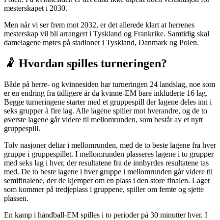
mesterskapet i 2030.
Men når vi ser frem mot 2032, er det allerede klart at herrenes
mesterskap vil bli arrangert i Tyskland og Frankrike. Samtidig skal
damelagene møtes på stadioner i Tyskland, Danmark og Polen.
🤾 Hvordan spilles turneringen?
Både på herre- og kvinnesiden har turneringen 24 landslag, noe som
er en endring fra tidligere år da kvinne-EM bare inkluderte 16 lag.
Begge turneringene starter med et gruppespill der lagene deles inn i
seks grupper à fire lag. Alle lagene spiller mot hverandre, og de to
øverste lagene går videre til mellomrunden, som består av et nytt
gruppespill.
Tolv nasjoner deltar i mellomrunden, med de to beste lagene fra hver
gruppe i gruppespillet. I mellomrunden plasseres lagene i to grupper
med seks lag i hver, der resultatene fra de innbyrdes resultatene tas
med. De to beste lagene i hver gruppe i mellomrunden går videre til
semifinalene, der de kjemper om en plass i den store finalen. Laget
som kommer på tredjeplass i gruppene, spiller om femte og sjette
plassen.
En kamp i håndball-EM spilles i to perioder på 30 minutter hver. I