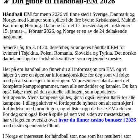
🤾 Din guide til Håndball-EM 2026
Håndball-EM
for menn 2026 vil finne sted i Sverige, Danmark og
Norge, med kamper som spilles i de fire byene Kristianstad, Malmö,
Bærum og Herning. Datoene for det 17. mesterskapet i rekken er
15. januar-1. februar 2026, og Norge er en av de 24 deltakende
nasjonene.
Senere i år, fra 3. til 20. desember, arrangeres håndball-EM for
kvinner i Tsjekkia, Polen, Romania, Slovakia og Tyrkia. Det norske
damelandslaget er forhåndskvalifisert som regjerende mestre.
Her på em-handball.no finner du all informasjon om EM, og vi
håper å være en åpenbar informasjonskilde for deg som vil følge
med på alt som skjer i turneringen. Vi presenterer blant annet det
komplette kampprogrammet, men alle sendetider og kanaler. Du kan
også følge med på den aktuelle stillingen, som oppdateres
fortløpende. Mens kampene spilles, gir vi også liveresultater for alle
kampene. I tillegg skriver vi fortløpende nyheter om alt som skjer i
forbindelse med turneringen, og vi lister opp de beste EM-oddsen.
For deg som også liker å spille på nett ved siden av mesterskapet,
har vi laget en oversikt over
hvor du finner casino bonuser i 2026
med ekstra spennende tilbud.
I Norge er interessen for håndball stor, noe som har resultert i stor