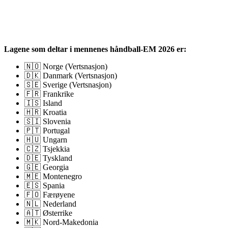
Lagene som deltar i mennenes håndball-EM 2026 er:
🇳🇴 Norge (Vertsnasjon)
🇩🇰 Danmark (Vertsnasjon)
🇸🇪 Sverige (Vertsnasjon)
🇫🇷 Frankrike
🇮🇸
Island
🇭🇷 Kroatia
🇸🇮 Slovenia
🇵🇹
Portugal
🇭🇺 Ungarn
🇨🇿 Tsjekkia
🇩🇪 Tyskland
🇬🇪
Georgia
🇲🇪 Montenegro
🇪🇸 Spania
🇫🇴 Færøyene
🇳🇱 Nederland
🇦🇹 Østerrike
🇲🇰 Nord-Makedonia