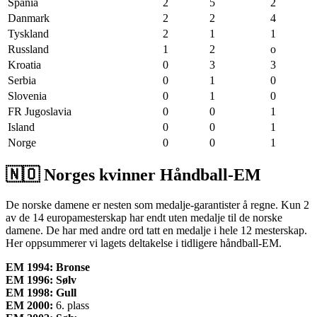
Spania
2
5
2
Danmark
2
2
4
Tyskland
2
1
1
Russland
1
2
o
Kroatia
0
3
3
Serbia
0
1
0
Slovenia
0
1
0
FR Jugoslavia
0
0
1
Island
0
0
1
Norge
0
0
1
🇳🇴 Norges kvinner Håndball-EM
De norske damene er nesten som medalje-garantister å regne. Kun 2
av de 14 europamesterskap har endt uten medalje til de norske
damene. De har med andre ord tatt en medalje i hele 12 mesterskap.
Her oppsummerer vi lagets deltakelse i tidligere håndball-EM.
EM 1994: Bronse
EM 1996: Sølv
EM 1998: Gull
EM 2000:
6. plass