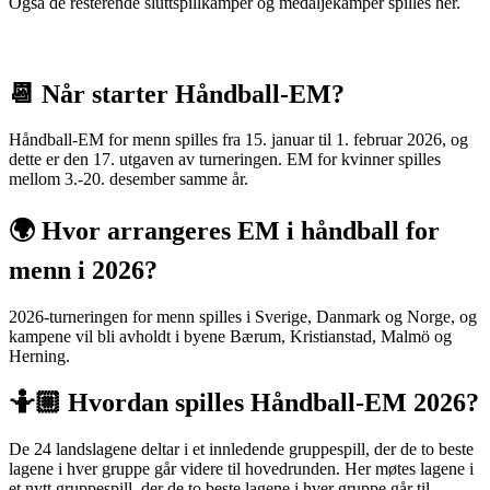
Også de resterende sluttspillkamper og medaljekamper spilles her.
📆 Når starter Håndball-EM?
Håndball-EM for menn spilles fra 15. januar til 1. februar 2026, og
dette er den 17. utgaven av turneringen. EM for kvinner spilles
mellom 3.-20. desember samme år.
🌍 Hvor arrangeres EM i håndball for
menn i 2026?
2026-turneringen for menn spilles i Sverige, Danmark og Norge, og
kampene vil bli avholdt i byene Bærum, Kristianstad, Malmö og
Herning.
🤷🏼 Hvordan spilles Håndball-EM 2026?
De 24 landslagene deltar i et innledende gruppespill, der de to beste
lagene i hver gruppe går videre til hovedrunden. Her møtes lagene i
et nytt gruppespill, der de to beste lagene i hver gruppe går til