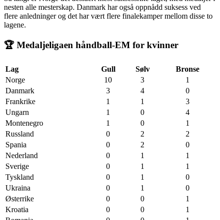
nesten alle mesterskap. Danmark har også oppnådd suksess ved
flere anledninger og det har vært flere finalekamper mellom disse to
lagene.
🏆 Medaljeligaen håndball-EM for kvinner
Lag
Gull
Sølv
Bronse
Norge
10
3
1
Danmark
3
4
0
Frankrike
1
1
3
Ungarn
1
0
4
Montenegro
1
0
1
Russland
0
2
2
Spania
0
2
0
Nederland
0
1
1
Sverige
0
1
1
Tyskland
0
1
0
Ukraina
0
1
0
Østerrike
0
0
1
Kroatia
0
0
1