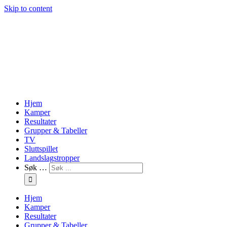
Skip to content
Hjem
Kamper
Resultater
Grupper & Tabeller
TV
Sluttspillet
Landslagstropper
Søk …
Hjem
Kamper
Resultater
Grupper & Tabeller