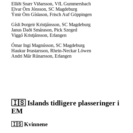
Elliði Snær Viðarsson, VfL Gummersbach
Elvar Örn Jónsson, SC Magdeburg
Ýmir Örn Gíslason, Frisch Auf Göppingen
Gísli Þorgeir Kristjánsson, SC Magdeburg
Janus Daði Smárason, Pick Szeged
Viggó Kristjánsson, Erlangen
Ómar Ingi Magnússon, SC Magdeburg
Haukur Þrastarsson, Rhein-Neckar Löwen
Andri Már Rúnarsson, Erlangen
🇮🇸 Islands tidligere plasseringer i
EM
🇮🇸 Kvinnene