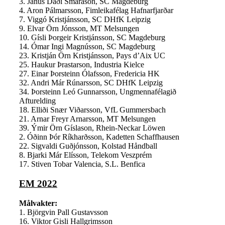
3. Janus Daði Smárason, SC Magdeburg
4. Aron Pálmarsson, Fimleikafélag Hafnarfjarðar
7. Viggó Kristjánsson, SC DHfK Leipzig
9. Elvar Örn Jónsson, MT Melsungen
10. Gísli Þorgeir Kristjánsson, SC Magdeburg
14. Ómar Ingi Magnússon, SC Magdeburg
23. Kristján Örn Kristjánsson, Pays d’Aix UC
25. Haukur Þrastarson, Industria Kielce
27. Einar Þorsteinn Ólafsson, Fredericia HK
32. Andri Már Rúnarsson, SC DHfK Leipzig
34. Þorsteinn Leó Gunnarsson, Ungmennafélagið
Afturelding
18. Elliði Snær Viðarsson, VfL Gummersbach
21. Arnar Freyr Arnarsson, MT Melsungen
39. Ýmir Örn Gíslason, Rhein-Neckar Löwen
2. Óðinn Þór Ríkharðsson, Kadetten Schaffhausen
22. Sigvaldi Guðjónsson, Kolstad Håndball
8. Bjarki Már Elísson, Telekom Veszprém
17. Stiven Tobar Valencia, S.L. Benfica
EM 2022
Målvakter:
1. Björgvin Pall Gustavsson
16. Viktor Gisli Hallgrimsson