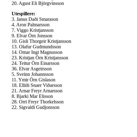
20. Agust Eli Björgvinsson
Utespillere:
3. Janus Daði Smarason
4. Aron Palmarsson
7. Viggo Kristjansson
9. Elvar Örn Jonsson
10. Gisli Thorgeir Kristjansson
13. Olafur Gudmundsson
14. Omar Ingi Magnusson
23. Kristjan Örn Kristjansson
24. Teitur Örn Einarsson
36. Elvar Asgeirsson
5. Sveinn Johannsson
11. Ymir Örn Gislason
18. Elliði Snaer Viðarsson
21. Arnar Freyr Arnarsson
8. Bjarki Mar Elisson
28. Orri Freyr Thorkelsson
22. Sigvaldi Gudjonsson