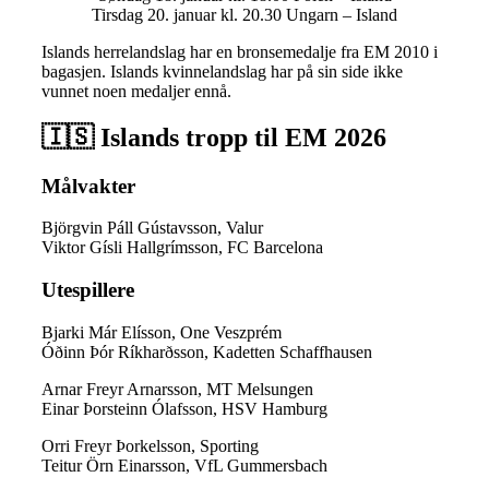
Tirsdag 20. januar kl. 20.30 Ungarn – Island
Islands herrelandslag har en bronsemedalje fra EM 2010 i
bagasjen. Islands kvinnelandslag har på sin side ikke
vunnet noen medaljer ennå.
🇮🇸 Islands
tropp til
EM 2026
Målvakter
Björgvin Páll Gústavsson, Valur
Viktor Gísli Hallgrímsson, FC Barcelona
Utespillere
Bjarki Már Elísson, One Veszprém
Óðinn Þór Ríkharðsson, Kadetten Schaffhausen
Arnar Freyr Arnarsson, MT Melsungen
Einar Þorsteinn Ólafsson, HSV Hamburg
Orri Freyr Þorkelsson, Sporting
Teitur Örn Einarsson, VfL Gummersbach