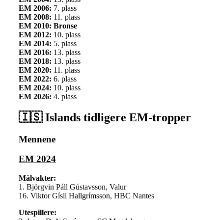
EM 2006:
7. plass
EM 2008:
11. plass
EM 2010: Bronse
EM 2012:
10. plass
EM 2014:
5. plass
EM 2016:
13. plass
EM 2018:
13. plass
EM 2020:
11. plass
EM 2022:
6. plass
EM 2024:
10. plass
EM 2026:
4. plass
🇮🇸 Islands tidligere EM-tropper
Mennene
EM 2024
Målvakter:
1. Björgvin Páll Gústavsson, Valur
16. Viktor Gísli Hallgrímsson, HBC Nantes
Utespillere: