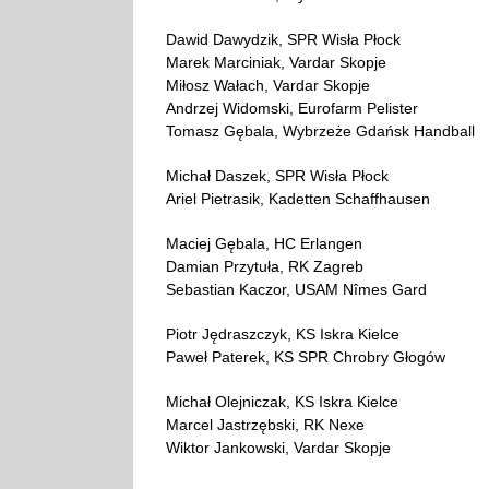
Dawid Dawydzik, SPR Wisła Płock
Marek Marciniak, Vardar Skopje
Miłosz Wałach, Vardar Skopje
Andrzej Widomski, Eurofarm Pelister
Tomasz Gębala, Wybrzeże Gdańsk Handball
Michał Daszek, SPR Wisła Płock
Ariel Pietrasik, Kadetten Schaffhausen
Maciej Gębala, HC Erlangen
Damian Przytuła, RK Zagreb
Sebastian Kaczor, USAM Nîmes Gard
Piotr Jędraszczyk, KS Iskra Kielce
Paweł Paterek, KS SPR Chrobry Głogów
Michał Olejniczak, KS Iskra Kielce
Marcel Jastrzębski, RK Nexe
Wiktor Jankowski, Vardar Skopje