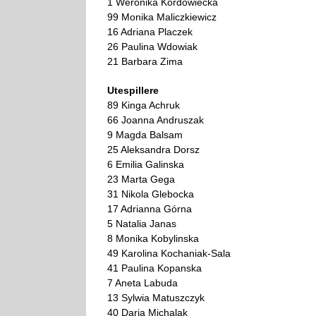
1 Weronika Kordowiecka
99 Monika Maliczkiewicz
16 Adriana Placzek
26 Paulina Wdowiak
21 Barbara Zima
Utespillere
89 Kinga Achruk
66 Joanna Andruszak
9 Magda Balsam
25 Aleksandra Dorsz
6 Emilia Galinska
23 Marta Gega
31 Nikola Glebocka
17 Adrianna Górna
5 Natalia Janas
8 Monika Kobylinska
49 Karolina Kochaniak-Sala
41 Paulina Kopanska
7 Aneta Labuda
13 Sylwia Matuszczyk
40 Daria Michalak