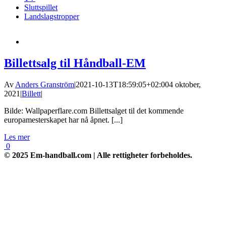
Sluttspillet
Landslagstropper
Billettsalg til Håndball-EM
Av
Anders Granström
|
2021-10-13T18:59:05+02:00
4 oktober,
2021
|
Billett
|
Bilde: Wallpaperflare.com Billettsalget til det kommende
europamesterskapet har nå åpnet. [...]
Les mer
0
© 2025 Em-handball.com | Alle rettigheter forbeholdes.
Go
to
Top