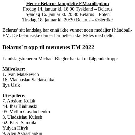
Her er
Belarus
komplette EM-spilleplan:
Fredag 14. januar kl. 18:00 Tyskland –
Belarus
Søndag 16. januar kl. 20:30
Belarus
– Polen
Tirsdag 18. januar kl. 20:30
Belarus
– Østerrike
Belarus’ sitt landslag har ennå ikke vunnet noen medaljer i håndball-
EM. De belarusiske damer har heller ikke lyktes med dette.
Belarus’
tropp til
mennenes
EM 2022
Landslagstreneren Michael Biegler har tatt ut følgende tropp:
Målvakter:
1. Ivan Matskevich
16. Viachaslau Saldatsenka
Ilya Usik
Utespillere:
7. Artsiom Kulak
44. Ihar Bialiuaski
95. Vadim Gayduchenko
3. Uladzislau Kulesh
62. Kiryl Samoila
Yulyan Hiryk
9. Alen Astrashapkin