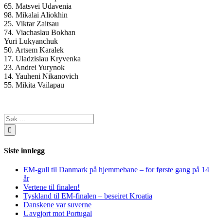
65. Matsvei Udavenia
98. Mikalai Aliokhin
25. Viktar Zaitsau
74. Viachaslau Bokhan
Yuri Lukyanchuk
50. Artsem Karalek
17. Uladzislau Kryvenka
23. Andrei Yurynok
14. Yauheni Nikanovich
55. Mikita Vailapau
Søk
…
Siste innlegg
EM-gull til Danmark på hjemmebane – for første gang på 14
år
Vertene til finalen!
Tyskland til EM-finalen – beseiret Kroatia
Danskene var suverne
Uavgjort mot Portugal