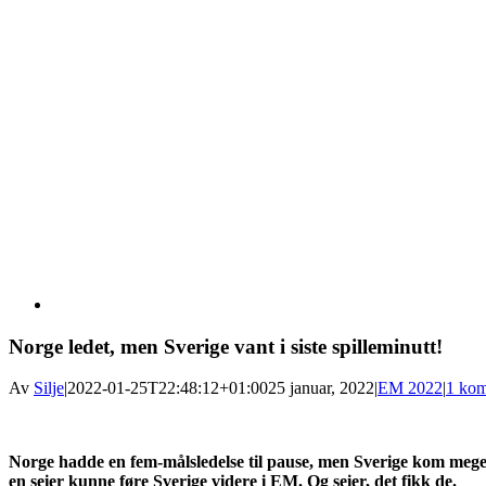
View
Larger
Image
Norge ledet, men Sverige vant i siste spilleminutt!
Av
Silje
|
2022-01-25T22:48:12+01:00
25 januar, 2022
|
EM 2022
|
1 ko
Norge hadde en fem-målsledelse til pause, men Sverige kom meget ste
en seier kunne føre Sverige videre i EM. Og seier, det fikk de.