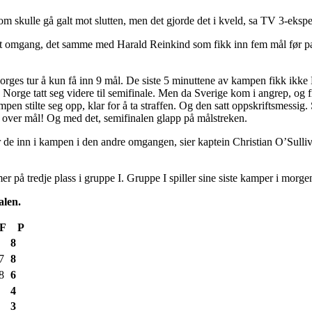
om skulle gå galt mot slutten, men det gjorde det i kveld, sa TV 3-eksp
omgang, det samme med Harald Reinkind som fikk inn fem mål før pause
rges tur å kun få inn 9 mål. De siste 5 minuttene av kampen fikk ikke 
Norge tatt seg videre til semifinale. Men da Sverige kom i angrep, og fikk
en stilte seg opp, klar for å ta straffen. Og den satt oppskriftsmessig. 
t over mål! Og med det, semifinalen glapp på målstreken.
r de inn i kampen i den andre omgangen, sier kaptein Christian O’Sullivan
 på tredje plass i gruppe I. Gruppe I spiller sine siste kamper i morg
nalen.
F
P
8
7
8
8
6
4
3