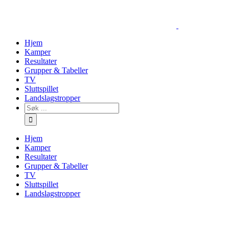
Skip
to
content
Hjem
Kamper
Resultater
Grupper & Tabeller
TV
Sluttspillet
Landslagstropper
Søk
…
Hjem
Kamper
Resultater
Grupper & Tabeller
TV
Sluttspillet
Landslagstropper