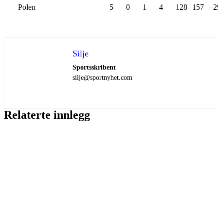
Polen
5
0
1
4
128
157
−2
Silje
Sportsskribent
silje@sportnyhet.com
Relaterte innlegg