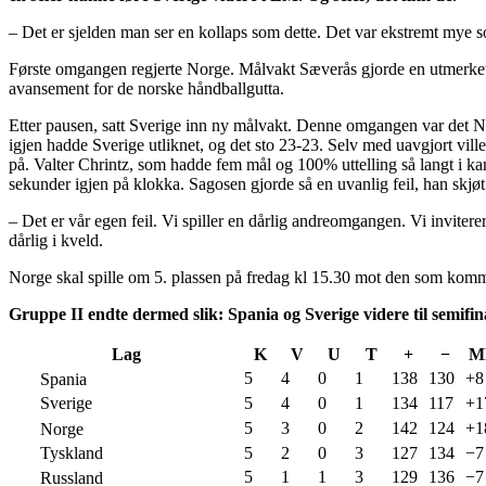
– Det er sjelden man ser en kollaps som dette. Det var ekstremt mye s
Første omgangen regjerte Norge. Målvakt Sæverås gjorde en utmerket 
avansement for de norske håndballgutta.
Etter pausen, satt Sverige inn ny målvakt. Denne omgangen var det No
igjen hadde Sverige utliknet, og det sto 23-23. Selv med uavgjort ville 
på. Valter Chrintz, som hadde fem mål og 100% uttelling så langt i kamp
sekunder igjen på klokka. Sagosen gjorde så en uvanlig feil, han skjø
– Det er vår egen feil. Vi spiller en dårlig andreomgangen. Vi invitere
dårlig i kveld.
Norge skal spille om 5. plassen på fredag kl 15.30 mot den som kommer
Gruppe II endte dermed slik: Spania og Sverige videre til semifi
Lag
K
V
U
T
+
−
M
5
4
0
1
138
130
+8
Spania
Sverige
5
4
0
1
134
117
+1
5
3
0
2
142
124
+1
Norge
Tyskland
5
2
0
3
127
134
−7
5
1
1
3
129
136
−7
Russland