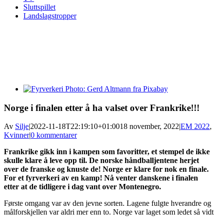
Sluttspillet
Landslagstropper
View
Larger
Image
Norge i finalen etter å ha valset over Frankrike!!!
Av
Silje
|
2022-11-18T22:19:10+01:00
18 november, 2022
|
EM 2022
,
Kvinner
|
0 kommentarer
Frankrike gikk inn i kampen som favoritter, et stempel de ikke
skulle klare å leve opp til. De norske håndballjentene herjet
over de franske og knuste de! Norge er klare for nok en finale.
For et fyrverkeri av en kamp! Nå venter danskene i finalen
etter at de tidligere i dag vant over Montenegro.
Første omgang var av den jevne sorten. Lagene fulgte hverandre og
målforskjellen var aldri mer enn to. Norge var laget som ledet så vidt