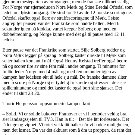
gjennom mesteparten av omgangen, men de franske utliknet stadig.
For Norge var stjerneduoen Nora Mørk og Stine Bredal Oftedal som
ledet an i første omgang. De stod for 10 av de 12 norske scoringene.
Oftedal skaffet også flere av straffescoringene til Mørk. I siste
angrep før pausen var det Frankrike som hadde ballen. Med 6
sekunder igjen på klokka, vartet keeper Solberg opp med en
dobbeltredning, og Norge kunne med det gå til pause med 12-11-
ledelse.
Etter pause var det Frankrike som startet. Silje Solberg redder og
Nora Mørk legger på sprang. Solberg kaster direkte til Mørk som
setter ballen kontant i mål. Også Henny Reistad treffer også bedre
nå og scorer fire av sine fem mål i andre omgang. Ti minutter før
fulltid leder Norge med 4 mål, og med fem minutter igjen av
kampen har ledelsen økt til hele sju mål. De franske damene sliter
med å score på Norge og er tydelig frustrerte og stresser i de siste
spilleminuttene og med det kaster de også bort sine sjanser. Det
ender til slutt 28-20.
Thorir Hergeirsson oppsummerte kampen kort:
– Solid. Vi er solide bakover. Framover er vi i perioder veldig bra,
sier landsagssjefen til TV3. Han la til: – Det ble litt forløsende. Det
lå lenge og vippet. Vi rotet vekk litt baller når vi hadde muligheten,
men det løsnet. Da var det akkurat som å dra ut proppen, da rant det