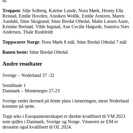
ut.
Troppen
: Silje Solberg, Katrine Lunde, Nora Mørk, Henny Ella
Reistad, Emilie Hovden, Anniken Wollik, Emilie Arntzen, Maren
Aardahl, Stine Skogrand, Stine Bredal Oftedal, Malin Larsen Aune,
Kristine Breistøl, Vilde Ingstad, Ane Cecilie Høgseth, Sunniva Næs
Andersen, Thale Rushfeldt
Toppscorer Norge
: Nora Mørk 8 mål, Stine Bredal Oftedal 7 mål
Banen beste:
Stine Bredal Oftedal
Andre resultater
Sverige – Nederland 37 -32
Semifinale 1
Danmark – Montenegro 27-23
Sverige ender dermed på femte plass i turneringen, mens Nederland
kommer på sjette.
Topp seks i Europamesterskapet er direkte kvalifisert til VM 2023
som spilles i Danmark, Sverige og Norge. Vinneren av EM er
dessuten også kvalifisert til OL 2024.