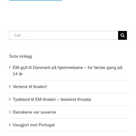
Søk
…
Siste innlegg
EM-gull til Danmark på hjemmebane – for første gang på
14 år
Vertene til finalen!
Tyskland til EM-finalen – beseiret Kroatia
Danskene var suverne
Uavgjort mot Portugal