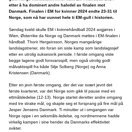
etter å ha dominert andre halvdel av finalen mot
Danmark. Finalen i EM for kvinner 2024 endte 23-31 til
Norge, som nå har vunnet hele ti EM-gull i historien.
Søndag kveld skulle EM i kvinnehåndball 2024 avgjøres i
Wien, Østerrike da Norge og Danmark møttes i EM-finalen i
håndball. Thorir Hergeirsson, Norges mangeårige
landslagstrener, sto foran sin siste kamp som landslagssjef
etter en utrolig suksessrik periode. I første omgang viste
begge lagene godt forsvarsspill, men også utrolig godt
målvaktsspill fra både Silje Solberg (Norge) og Anna
Kristensen (Danmark).
Etter en jevn første omgang, der det var svært jevnt det
første kvarteret, var det Norge som gikk til pause med en
ettmålsledelse (12-13). Norge startet deretter andre omgang
med tre strake mål, og skapte seg et forsprang på fire mål på
Jesper Jensens Danmark. Ti minutter ut i omgangen var
Norge oppe i en seksmåls-ledelse, og nordmennene hadde
virkelig kampen i sine hender da Danmarks effektivitet
sviktet.