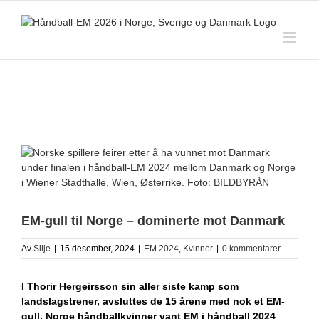
Skip
to
content
View
Larger
Image
EM-gull til Norge – dominerte mot Danmark
Av
Silje
|
15 desember, 2024
|
EM 2024
,
Kvinner
|
0 kommentarer
I Thorir Hergeirsson sin aller siste kamp som
landslagstrener, avsluttes de 15 årene med nok et EM-
gull. Norge håndballkvinner vant EM i håndball 2024