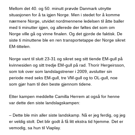
Mellom det 40. og 50. minutt prøvde Danmark utnytte
situasjonen for å ta igjen Norge. Men i stedet for å komme
nærmere Norge, utvidet nordmennene ledelsen til åtte baller
med ti minutter igjen, og allerede der føltes det som om
Norge ville gå og vinne finalen. Og det gjorde de faktisk. De
siste ti minuttene ble en ren transportetappe der Norge sikret
EM-tittelen.
Norge vant til slutt 23-31 og sikret seg sitt tiende EM-gull på
kvinnesiden og sitt tredje EM-gull på rad. Thorir Hergeirsson,
som tok over som landslagstrener i 2009, avslutter sin
periode med seks EM-gull, tre VM-gull og to OL-gull, noe
som gjør ham til den beste gjennom tidene.
Etter kampen meddelte Camilla Herrem at også for henne
var dette den siste landslagskampen:
– Dette ble min aller siste landskamp. Nå er jeg ferdig, og jeg
er veldig stolt. Det blir godt å få litt ekstra tid hjemme. Det er
vemodig, sa hun til Viaplay.