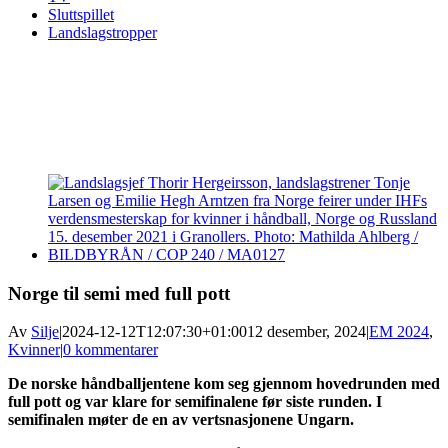
Sluttspillet
Landslagstropper
View
Larger
Image
Norge til semi med full pott
Av
Silje
|
2024-12-12T12:07:30+01:00
12 desember, 2024
|
EM 2024
,
Kvinner
|
0 kommentarer
De norske håndballjentene kom seg gjennom hovedrunden med
full pott og var klare for semifinalene før siste runden. I
semifinalen møter de en av vertsnasjonene Ungarn.