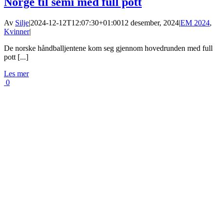
Norge til semi med full pott
Av
Silje
|
2024-12-12T12:07:30+01:00
12 desember, 2024
|
EM 2024
,
Kvinner
|
De norske håndballjentene kom seg gjennom hovedrunden med full
pott [...]
Les mer
0