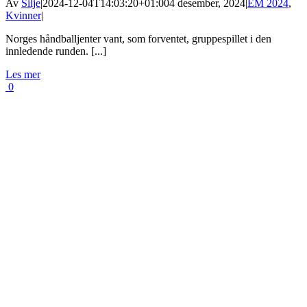
Av
Silje
|
2024-12-04T14:03:20+01:00
4 desember, 2024
|
EM 2024
,
Kvinner
|
Norges håndballjenter vant, som forventet, gruppespillet i den
innledende runden. [...]
Les mer
0