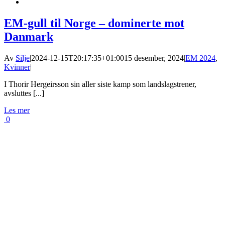
EM-gull til Norge – dominerte mot
Danmark
Av
Silje
|
2024-12-15T20:17:35+01:00
15 desember, 2024
|
EM 2024
,
Kvinner
|
I Thorir Hergeirsson sin aller siste kamp som landslagstrener,
avsluttes [...]
Les mer
0