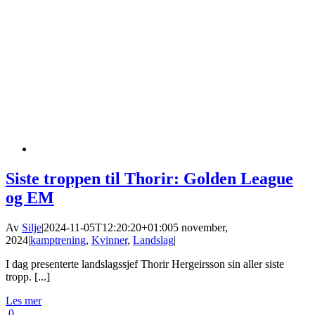
Siste troppen til Thorir: Golden League
og EM
Av
Silje
|
2024-11-05T12:20:20+01:00
5 november,
2024
|
kamptrening
,
Kvinner
,
Landslag
|
I dag presenterte landslagssjef Thorir Hergeirsson sin aller siste
tropp. [...]
Les mer
0