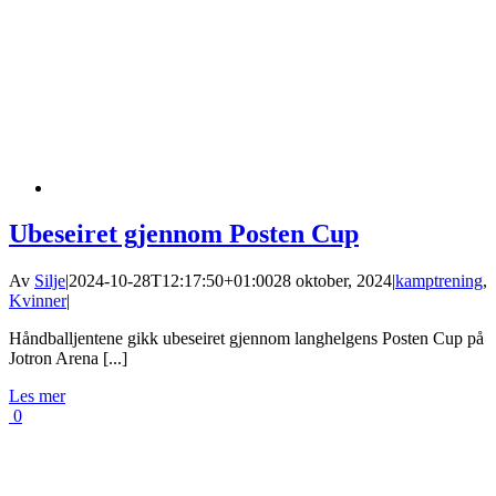
Ubeseiret gjennom Posten Cup
Av
Silje
|
2024-10-28T12:17:50+01:00
28 oktober, 2024
|
kamptrening
,
Kvinner
|
Håndballjentene gikk ubeseiret gjennom langhelgens Posten Cup på
Jotron Arena [...]
Les mer
0