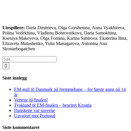
Utespillere:
Daria Dmitrieva, Olga Gorshenina, Anna Vyakhireva,
Polina Vedekhina, Vladlena Bobrovnikova, Daria Samokhina,
Kseniya Makeyeva, Olga Fomina, Karina Sabirova, Ekaterina Ilina,
Elizaveta Malashenko, Yulia Managarova, Antonina Ana
Skostarbogatchen
Søk
…
Siste innlegg
EM-gull til Danmark på hjemmebane – for første gang på 14
år
Vertene til finalen!
Tyskland til EM-finalen – beseiret Kroatia
Danskene var suverne
Uavgjort mot Portugal
Siste kommentarer