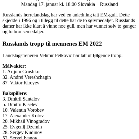
Mandag 17. januar kl. 18:00 Slovakia – Russland
Russlands herrelandslag har ved en anledning tatt EM-gull. Dette
skjedde i 1996 og i tillegg til dette har de to sølvmedaljer. Russlands
damer har ikke klart å vinne noe gull, men har vunnet sølv to ganger
og to bronsemedaljer.
Russlands tropp til mennenes EM 2022
Landslagstreneren Velimir Petkovic har tatt ut følgende tropp:
Målvakter:
1. Artjom Grushko
32. Andrei Vereshchagin
87. Viktor Kireyev
Bakspillere:
3. Dmitrii Santalov
5. Dmitrii Kiselev
10. Valentin Vorobev
17. Alexander Kotov
20. Mikhail Vinogradov
25. Evgenij Dzemin
28. Sergey Kudinov
52. Sergej Ivanov