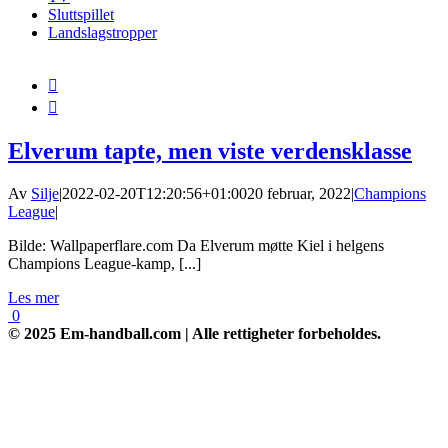
Sluttspillet
Landslagstropper


Elverum tapte, men viste verdensklasse
Av
Silje
|
2022-02-20T12:20:56+01:00
20 februar, 2022
|
Champions
League
|
Bilde: Wallpaperflare.com Da Elverum møtte Kiel i helgens
Champions League-kamp, [...]
Les mer
0
© 2025 Em-handball.com | Alle rettigheter forbeholdes.
Go
to
Top