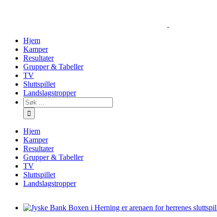
Skip
to
content
Hjem
Kamper
Resultater
Grupper & Tabeller
TV
Sluttspillet
Landslagstropper
Søk
…
Hjem
Kamper
Resultater
Grupper & Tabeller
TV
Sluttspillet
Landslagstropper