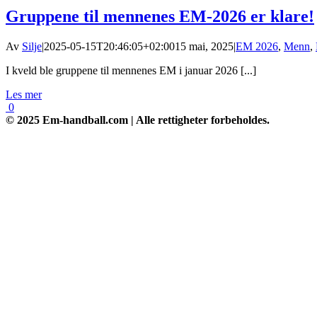
Gruppene til mennenes EM-2026 er klare!
Av
Silje
|
2025-05-15T20:46:05+02:00
15 mai, 2025
|
EM 2026
,
Menn
,
I kveld ble gruppene til mennenes EM i januar 2026 [...]
Les mer
0
© 2025 Em-handball.com | Alle rettigheter forbeholdes.
Go
to
Top