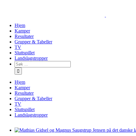
Skip
to
content
Hjem
Kamper
Resultater
Grupper & Tabeller
TV
Sluttspillet
Landslagstropper
Søk
…
Hjem
Kamper
Resultater
Grupper & Tabeller
TV
Sluttspillet
Landslagstropper