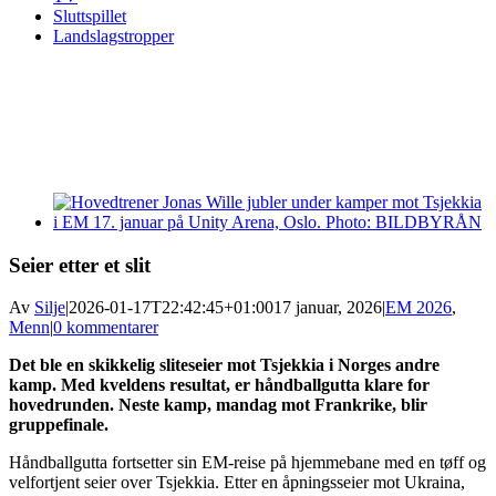
Sluttspillet
Landslagstropper
View
Larger
Image
Seier etter et slit
Av
Silje
|
2026-01-17T22:42:45+01:00
17 januar, 2026
|
EM 2026
,
Menn
|
0 kommentarer
Det ble en skikkelig sliteseier mot Tsjekkia i Norges andre
kamp. Med kveldens resultat, er håndballgutta klare for
hovedrunden. Neste kamp, mandag mot Frankrike, blir
gruppefinale.
Håndballgutta fortsetter sin EM-reise på hjemmebane med en tøff og
velfortjent seier over Tsjekkia. Etter en åpningsseier mot Ukraina,