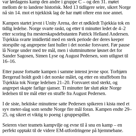
var lørdagens kamp den andre i gruppe C – og den 31. møtet
mellom de to landene historisk. Med 13 tidligere seire, sikret Norge
nå sin 14. mot et tsjekkisk lag de har møtt oftere enn noe annet.
Kampen startet jevnt i Unity Arena, der et rødkledt Tsjekkia tok en
tidlig ledelse. Norge svarte raskt, og etter ti minutter ledet de 4–2
etter scoring fra mesterskapsdebutanten Patrick Helland Andersen.
Tsjekkia svarte imidlertid med en sterk periode der deres keeper
storspilte og angrepene fant huller i det norske forsvaret. Før pause
lå Norge under med tre mål, men i sluttminuttene løsnet det for
Sander Sagosen, Simen Lyse og August Pedersen, som utlignet til
16–16.
Etter pause fortsatte kampen i samme intenst jevne spor. Torbjørn
Bergerud holdt godt i det norske målet, og etter en straffebom fra
Tsjekkia tok Norge ledelsen 21–20. Forsvaret stod sterkt, og
angrepet skapte farlige sjanser. Ti minutter før slutt økte Norge
ledelsen til tre mål etter en straffe fra August Pedersen.
I de siste, hektiske minuttene satte Pedersen spikeren i kista med et
syv meter-slag som sendte Norge fire mål foran. Kampen endte 29–
25, og sikret et viktig to poeng i gruppespillet.
Seieren viser teamets kampvilje og evne til å snu en kamp – en
perfekt opptakt til de videre EM-utfordringene på hjemmebane.