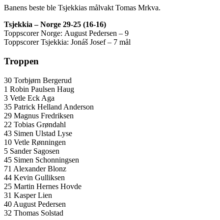
Banens beste ble Tsjekkias målvakt Tomas Mrkva.
Tsjekkia – Norge 29-25 (16-16)
Toppscorer Norge:
August Pedersen – 9
Toppscorer Tsjekkia: Jonáš Josef – 7 mål
Troppen
30 Torbjørn Bergerud
1 Robin Paulsen Haug
3 Vetle Eck Aga
35 Patrick Helland Anderson
29 Magnus Fredriksen
22 Tobias Grøndahl
43 Simen Ulstad Lyse
10 Vetle Rønningen
5 Sander Sagosen
45 Simen Schonningsen
71 Alexander Blonz
44 Kevin Gulliksen
25 Martin Hernes Hovde
31 Kasper Lien
40 August Pedersen
32 Thomas Solstad