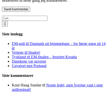
nettleseren til neste gang jeg kommenterer.
Søk
…
Siste innlegg
EM-gull til Danmark på hjemmebane – for første gang på 14
år
Vertene til finalen!
Tyskland til EM-finalen – beseiret Kroatia
Danskene var suverne
Uavgjort mot Portugal
Siste kommentarer
Knut Haug Sundar
til
Norge ledet, men Sverige vant i siste
spilleminutt!