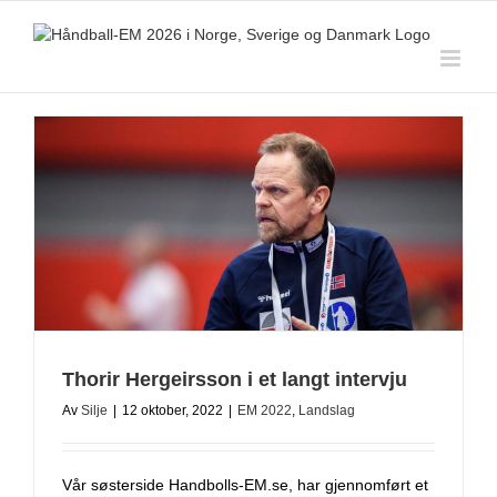
Skip
to
content
Thorir Hergeirsson i et langt intervju
Av
Silje
|
12 oktober, 2022
|
EM 2022
,
Landslag
Vår søsterside Handbolls-EM.se, har gjennomført et