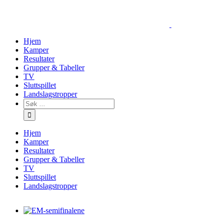
Skip
to
content
Hjem
Kamper
Resultater
Grupper & Tabeller
TV
Sluttspillet
Landslagstropper
Søk
…
Hjem
Kamper
Resultater
Grupper & Tabeller
TV
Sluttspillet
Landslagstropper