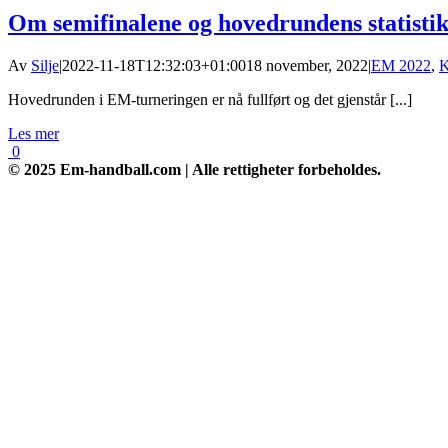
Om semifinalene og hovedrundens statisti
Av
Silje
|
2022-11-18T12:32:03+01:00
18 november, 2022
|
EM 2022
,
K
Hovedrunden i EM-turneringen er nå fullført og det gjenstår [...]
Les mer
0
© 2025 Em-handball.com | Alle rettigheter forbeholdes.
Go
to
Top