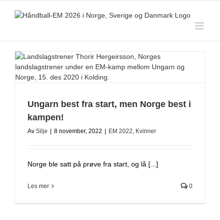
Skip
to
content
Ungarn best fra start, men Norge best i
kampen!
Av
Silje
|
8 november, 2022
|
EM 2022
,
Kvinner
Norge ble satt på prøve fra start, og lå [...]
Les mer
0