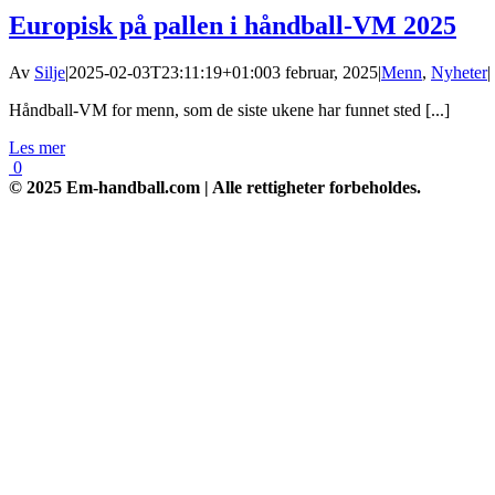
Europisk på pallen i håndball-VM 2025
Av
Silje
|
2025-02-03T23:11:19+01:00
3 februar, 2025
|
Menn
,
Nyheter
|
Håndball-VM for menn, som de siste ukene har funnet sted [...]
Les mer
0
© 2025 Em-handball.com | Alle rettigheter forbeholdes.
Go
to
Top