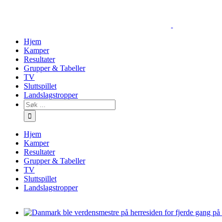
Skip
to
content
Hjem
Kamper
Resultater
Grupper & Tabeller
TV
Sluttspillet
Landslagstropper
Søk
…
Hjem
Kamper
Resultater
Grupper & Tabeller
TV
Sluttspillet
Landslagstropper