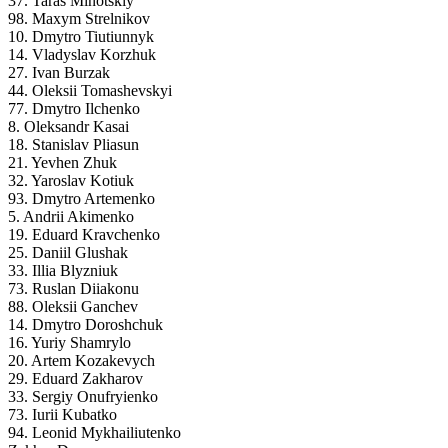
37. Taras Minotskiy
98. Maxym Strelnikov
10. Dmytro Tiutiunnyk
14. Vladyslav Korzhuk
27. Ivan Burzak
44. Oleksii Tomashevskyi
77. Dmytro Ilchenko
8. Oleksandr Kasai
18. Stanislav Pliasun
21. Yevhen Zhuk
32. Yaroslav Kotiuk
93. Dmytro Artemenko
5. Andrii Akimenko
19. Eduard Kravchenko
25. Daniil Glushak
33. Illia Blyzniuk
73. Ruslan Diiakonu
88. Oleksii Ganchev
14. Dmytro Doroshchuk
16. Yuriy Shamrylo
20. Artem Kozakevych
29. Eduard Zakharov
33. Sergiy Onufryienko
73. Iurii Kubatko
94. Leonid Mykhailiutenko