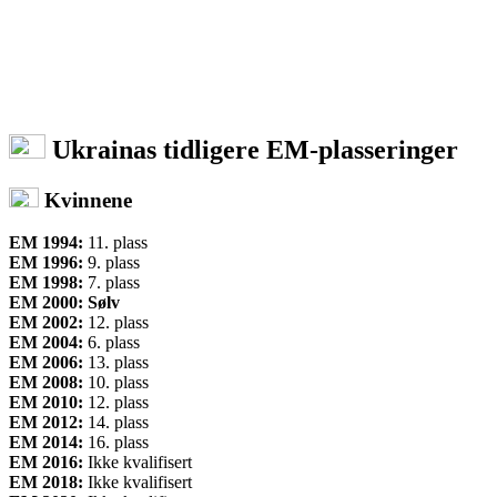
Ukrainas
tidligere EM-plasseringer
Kvinnene
EM 1994:
11. plass
EM 1996:
9. plass
EM 1998:
7. plass
EM 2000: Sølv
EM 2002:
12. plass
EM 2004:
6. plass
EM 2006:
13. plass
EM 2008:
10. plass
EM 2010:
12. plass
EM 2012:
14. plass
EM 2014:
16. plass
EM 2016:
Ikke kvalifisert
EM 2018:
Ikke kvalifisert