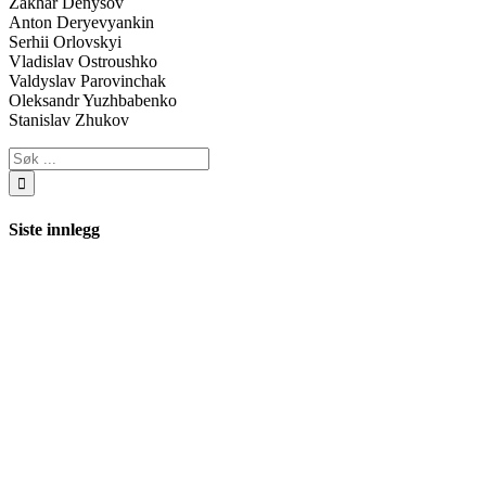
Zakhar Denysov
Anton Deryevyankin
Serhii Orlovskyi
Vladislav Ostroushko
Valdyslav Parovinchak
Oleksandr Yuzhbabenko
Stanislav Zhukov
Søk
…
Siste innlegg
EM-gull til Danmark på hjemmebane – for første gang på 14
år
Vertene til finalen!
Tyskland til EM-finalen – beseiret Kroatia
Danskene var suverne
Uavgjort mot Portugal
Siste kommentarer
Knut Haug Sundar
til
Norge ledet, men Sverige vant i siste
spilleminutt!