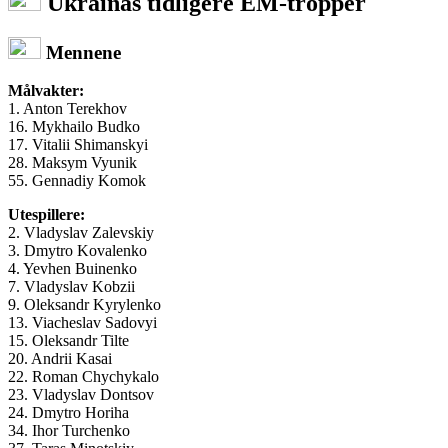
Ukrainas
tidligere EM-tropper
Mennene
Målvakter:
1. Anton Terekhov
16. Mykhailo Budko
17. Vitalii Shimanskyi
28. Maksym Vyunik
55. Gennadiy Komok
Utespillere:
2. Vladyslav Zalevskiy
3. Dmytro Kovalenko
4. Yevhen Buinenko
7. Vladyslav Kobzii
9. Oleksandr Kyrylenko
13. Viacheslav Sadovyi
15. Oleksandr Tilte
20. Andrii Kasai
22. Roman Chychykalo
23. Vladyslav Dontsov
24. Dmytro Horiha
34. Ihor Turchenko