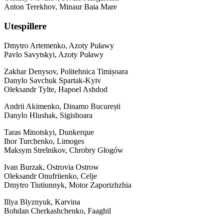
Anton Terekhov, Minaur Baia Mare
Utespillere
Dmytro Artemenko, Azoty Puławy
Pavlo Savytskyi, Azoty Puławy
Zakhar Denysov, Politehnica Timișoara
Danylo Savchuk Spartak-Kyiv
Oleksandr Tylte, Hapoel Ashdod
Andrii Akimenko, Dinamo București
Danylo Hlushak, Sigishoara
Taras Minotskyi, Dunkerque
Ihor Turchenko, Limoges
Maksym Strelnikov, Chrobry Głogów
Ivan Burzak, Ostrovia Ostrow
Oleksandr Onufriienko, Celje
Dmytro Tiutiunnyk, Motor Zaporizhzhia
Illya Blyznyuk, Karvina
Bohdan Cherkashchenko, Faaghil