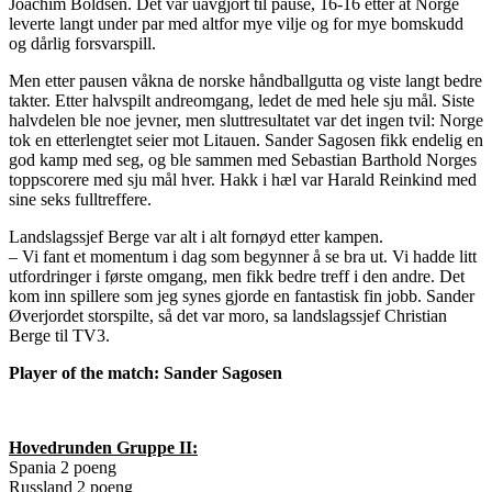
Joachim Boldsen. Det var uavgjort til pause, 16-16 etter at Norge
leverte langt under par med altfor mye vilje og for mye bomskudd
og dårlig forsvarspill.
Men etter pausen våkna de norske håndballgutta og viste langt bedre
takter. Etter halvspilt andreomgang, ledet de med hele sju mål. Siste
halvdelen ble noe jevner, men sluttresultatet var det ingen tvil: Norge
tok en etterlengtet seier mot Litauen. Sander Sagosen fikk endelig en
god kamp med seg, og ble sammen med Sebastian Barthold Norges
toppscorere med sju mål hver. Hakk i hæl var Harald Reinkind med
sine seks fulltreffere.
Landslagssjef Berge var alt i alt fornøyd etter kampen.
– Vi fant et momentum i dag som begynner å se bra ut. Vi hadde litt
utfordringer i første omgang, men fikk bedre treff i den andre. Det
kom inn spillere som jeg synes gjorde en fantastisk fin jobb. Sander
Øverjordet storspilte, så det var moro, sa landslagssjef Christian
Berge til TV3.
Player of the match: Sander Sagosen
Hovedrunden Gruppe II:
Spania 2 poeng
Russland 2 poeng