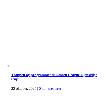
Troppen og programmet til Golden League Gjensidige
Cup
22 oktober, 2025
|
0 kommentarer