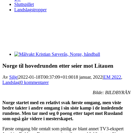
Sluttspillet
Landslagstropper
View
Larger
Image
Norge til hovedrunden etter seier mot Litauen
Av
Silje
|
2022-01-18T00:37:09+01:00
18 januar, 2022
|
EM 2022
,
Landslag
|
0 kommentarer
Bilde: BILDBYRÅN
Norge startet med en relativt svak første omgang, men viste
bedre takter i andre omgang i sin siste kamp i de innledende
rundene. Men tar med seg 0 poeng etter tapet mot Russland
som også går videre i mesterskapet.
Første omgang blir omtalt som pinlig av blant annet TV3-ekspert