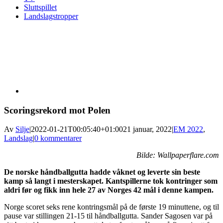
Sluttspillet
Landslagstropper
View
Larger
Image
Scoringsrekord mot Polen
Av
Silje
|
2022-01-21T00:05:40+01:00
21 januar, 2022
|
EM 2022
,
Landslag
|
0 kommentarer
Bilde: Wallpaperflare.com
De norske håndballgutta hadde våknet og leverte sin beste
kamp så langt i mesterskapet. Kantspillerne tok kontringer som
aldri før og fikk inn hele 27 av Norges 42 mål i denne kampen.
Norge scoret seks rene kontringsmål på de første 19 minuttene, og til
pause var stillingen 21-15 til håndballgutta. Sander Sagosen var på