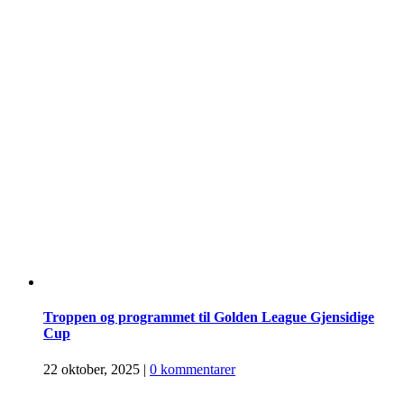
Troppen og programmet til Golden League Gjensidige
Cup
22 oktober, 2025
|
0 kommentarer