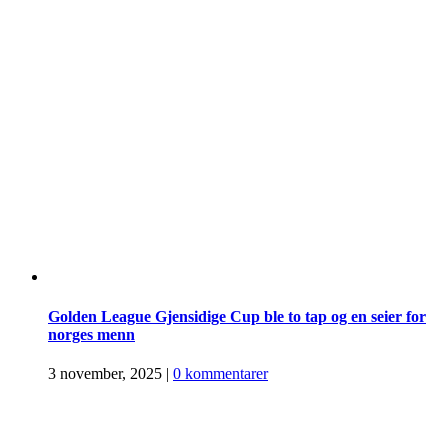
Golden League Gjensidige Cup ble to tap og en seier for
norges menn
3 november, 2025
|
0 kommentarer