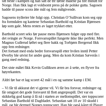
sitt beste i kampen og han satt de tre første målene på fire minutt for
Norge. Han fikk lagt et voldsomt press på de polske gutta. Sagosen
hadde til pause scora åtte mål og fem målgivende.
Sagosens tryllerier ble fulgt opp. Christian O’Sullivan kom seg opp
fra formdalen og kantene Sebastian Barthold og Kristian Bjørnsen
løp som gale. Mens resten av laget trykket etter.
Barthold scoret seks før pause mens Bjørnsen fulgte opp med fire.
det svingte av Norge. Forsvarsspillet fungerte ikke like perfekt. Men
Magnus Gullerud løftet seg flere hakk og Torbjørn Bergerud fikk
opp fem redninger.
Det fortsatt med enda bedre forsvarsspill etter hvilen inntil Petter
Øverby ble utvist for andre gang. Men da kom Kristian Sæverås i
gang med redning.
Det siste målet fikk Kevin Gulliksen æren av å sette, en flyver fra
høyrekanten.
Aldri før har et lag scoret 42 mål i en og samme kamp i EM.
– Vi får til akkurat det vi gjerne vil. Vi får bra forsvar, redninger og
får omgjort det gode forsvaret til flott angrepsspill. Det var en
skikkelig god kamp å få nå i starten av mellomspillet, sier toppscorer
Sebastian Barthold til Dagbladet. Sebastian satt 10 av 10 skudd i
mål, og ble dermed Norges toppscorer. Han ble også kåret til Player