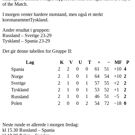
of the Match.
I morgen venter hardere motstand, men også et sterkt
koronarammetTyskland.
Andre resultat i gruppen:
Russland – Sverige 23-29
Tyskland – Spania 23-29
Det gir denne tabellen for Gruppe II:
Lag
K
V
U
T
+
−
MF
P
2
2
0
0
61
51
+10
4
Spania
2
1
0
1
64
54
+10
2
Norge
Sverige
2
1
0
1
57
55
+2
2
Tyskland
2
1
0
1
53
52
+1
2
2
1
0
1
46
51
−5
2
Russland
Polen
2
0
0
2
54
72
−18
0
Neste runde er allerede i morgen fredag:
kl 15.30 Russland – Spania