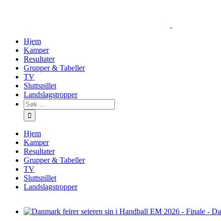
Skip
to
content
Hjem
Kamper
Resultater
Grupper & Tabeller
TV
Sluttspillet
Landslagstropper
Søk
…
Hjem
Kamper
Resultater
Grupper & Tabeller
TV
Sluttspillet
Landslagstropper