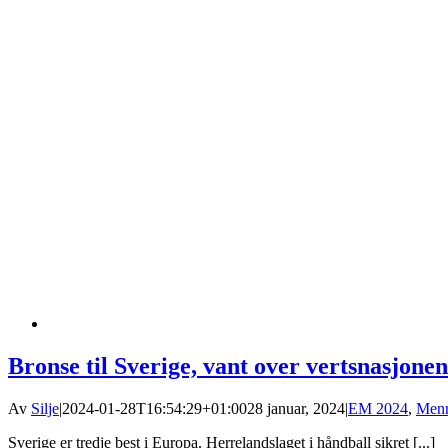
Bronse til Sverige, vant over vertsnasjonen
Av
Silje
|
2024-01-28T16:54:29+01:00
28 januar, 2024
|
EM 2024
,
Men
Sverige er tredje best i Europa. Herrelandslaget i håndball sikret [...]