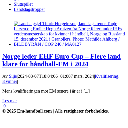
Sluttspillet
Landslagstropper
Norge leder EHF Euro Cup – Flere land
klare for håndball-EM i 2024
Av
Silje
|
2024-03-07T18:04:06+01:00
7 mars, 2024
|
Kvalifisering
,
Kvinner
|
Mens kvalifiseringen mot EM senere i år er i [...]
Les mer
0
© 2025 Em-handball.com | Alle rettigheter forbeholdes.
Go
to
Top