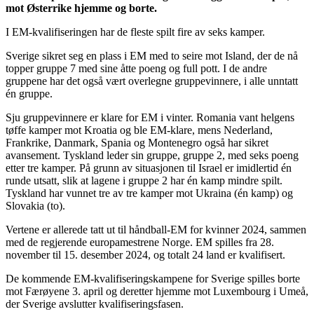
mot Østerrike hjemme og borte.
I EM-kvalifiseringen har de fleste spilt fire av seks kamper.
Sverige sikret seg en plass i EM med to seire mot Island, der de nå
topper gruppe 7 med sine åtte poeng og full pott. I de andre
gruppene har det også vært overlegne gruppevinnere, i alle unntatt
én gruppe.
Sju gruppevinnere er klare for EM i vinter. Romania vant helgens
tøffe kamper mot Kroatia og ble EM-klare, mens Nederland,
Frankrike, Danmark, Spania og Montenegro også har sikret
avansement. Tyskland leder sin gruppe, gruppe 2, med seks poeng
etter tre kamper. På grunn av situasjonen til Israel er imidlertid én
runde utsatt, slik at lagene i gruppe 2 har én kamp mindre spilt.
Tyskland har vunnet tre av tre kamper mot Ukraina (én kamp) og
Slovakia (to).
Vertene er allerede tatt ut til håndball-EM for kvinner 2024, sammen
med de regjerende europamestrene Norge. EM spilles fra 28.
november til 15. desember 2024, og totalt 24 land er kvalifisert.
De kommende EM-kvalifiseringskampene for Sverige spilles borte
mot Færøyene 3. april og deretter hjemme mot Luxembourg i Umeå,
der Sverige avslutter kvalifiseringsfasen.