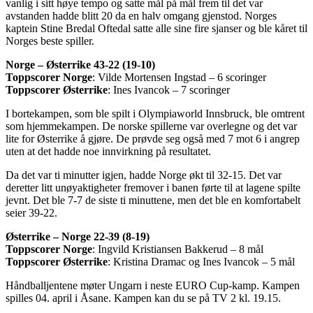
vanlig i sitt høye tempo og satte mål på mål frem til det var
avstanden hadde blitt 20 da en halv omgang gjenstod. Norges
kaptein Stine Bredal Oftedal satte alle sine fire sjanser og ble kåret til
Norges beste spiller.
Norge –
Østerrike
4
3
-2
2
(
19
-1
0
)
Toppscorer Norge
: Vilde Mortensen Ingstad – 6 scoringer
Toppscorer
Østerrike
: Ines Ivancok – 7 scoringer
I bortekampen, som ble spilt i Olympiaworld Innsbruck, ble omtrent
som hjemmekampen. De norske spillerne var overlegne og det var
lite for Østerrike å gjøre. De prøvde seg også med 7 mot 6 i angrep
uten at det hadde noe innvirkning på resultatet.
Da det var ti minutter igjen, hadde Norge økt til 32-15. Det var
deretter litt unøyaktigheter fremover i banen førte til at lagene spilte
jevnt. Det ble 7-7 de siste ti minuttene, men det ble en komfortabelt
seier 39-22.
Østerrike – Norge 22-39 (8-19)
Toppscorer Norge
: Ingvild Kristiansen Bakkerud – 8 mål
Toppscorer Østerrike
: Kristina Dramac og Ines Ivancok – 5 mål
Håndballjentene møter Ungarn i neste EURO Cup-kamp. Kampen
spilles 04. april i Åsane. Kampen kan du se på TV 2 kl. 19.15.