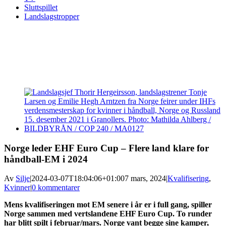
Sluttspillet
Landslagstropper
View
Larger
Image
Norge leder EHF Euro Cup – Flere land klare for
håndball-EM i 2024
Av
Silje
|
2024-03-07T18:04:06+01:00
7 mars, 2024
|
Kvalifisering
,
Kvinner
|
0 kommentarer
Mens kvalifiseringen mot EM senere i år er i full gang, spiller
Norge sammen med vertslandene EHF Euro Cup. To runder
har blitt spilt i februar/mars. Norge vant begge sine kamper,