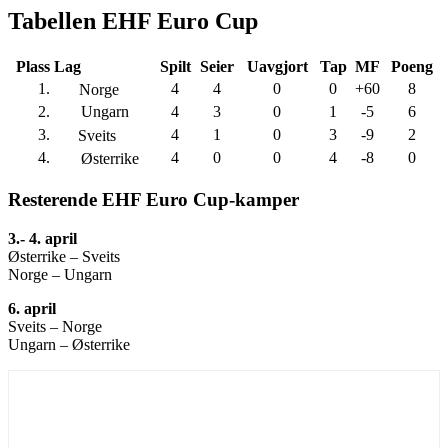
Tabellen EHF Euro Cup
Plass
Lag
Spilt
Seier
Uavgjort
Tap
MF
Poeng
1.
4
4
0
0
+60
8
Norge
2.
Ungarn
4
3
0
1
-5
6
3.
4
1
0
3
-9
2
Sveits
4.
4
0
0
4
-8
0
Østerrike
Resterende EHF Euro Cup-kamper
3.- 4. april
Østerrike – Sveits
Norge – Ungarn
6. april
Sveits – Norge
Ungarn – Østerrike