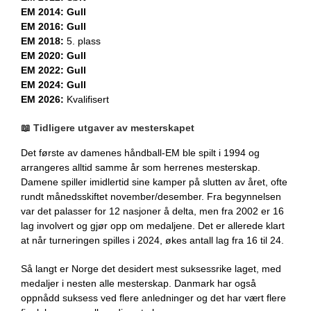
EM 2014: Gull
EM 2016: Gull
EM 2018:
5. plass
EM 2020: Gull
EM 2022: Gull
EM 2024: Gull
EM 2026:
Kvalifisert
📖 Tidligere utgaver av mesterskapet
Det første av damenes håndball-EM ble spilt i 1994 og
arrangeres alltid samme år som herrenes mesterskap.
Damene spiller imidlertid sine kamper på slutten av året, ofte
rundt månedsskiftet november/desember. Fra begynnelsen
var det palasser for 12 nasjoner å delta, men fra 2002 er 16
lag involvert og gjør opp om medaljene. Det er allerede klart
at når turneringen spilles i 2024, økes antall lag fra 16 til 24.
Så langt er Norge det desidert mest suksessrike laget, med
medaljer i nesten alle mesterskap. Danmark har også
oppnådd suksess ved flere anledninger og det har vært flere