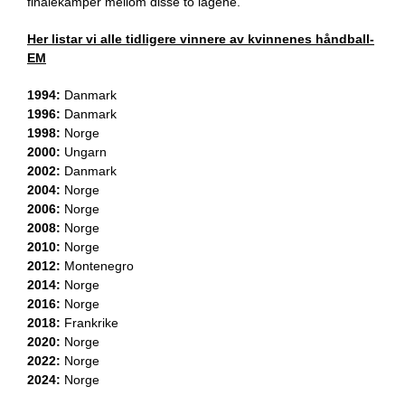
finalekamper mellom disse to lagene.
Her listar vi alle tidligere vinnere av kvinnenes håndball-
EM
1994:
Danmark
1996:
Danmark
1998:
Norge
2000:
Ungarn
2002:
Danmark
2004:
Norge
2006:
Norge
2008:
Norge
2010:
Norge
2012:
Montenegro
2014:
Norge
2016:
Norge
2018:
Frankrike
2020:
Norge
2022:
Norge
2024:
Norge