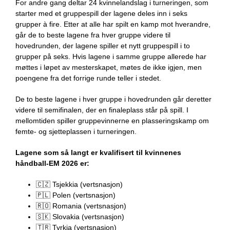
For andre gang deltar 24 kvinnelandslag i turneringen, som
starter med et gruppespill der lagene deles inn i seks
grupper à fire. Etter at alle har spilt en kamp mot hverandre,
går de to beste lagene fra hver gruppe videre til
hovedrunden, der lagene spiller et nytt gruppespill i to
grupper på seks. Hvis lagene i samme gruppe allerede har
møttes i løpet av mesterskapet, møtes de ikke igjen, men
poengene fra det forrige runde teller i stedet.
De to beste lagene i hver gruppe i hovedrunden går deretter
videre til semifinalen, der en finaleplass står på spill. I
mellomtiden spiller gruppevinnerne en plasseringskamp om
femte- og sjetteplassen i turneringen.
Lagene som så langt er kvalifisert til kvinnenes
håndball-EM 2026 er:
🇨🇿 Tsjekkia (vertsnasjon)
🇵🇱 Polen (vertsnasjon)
🇷🇴 Romania (vertsnasjon)
🇸🇰
Slovakia (vertsnasjon)
🇹🇷
Tyrkia (vertsnasjon)