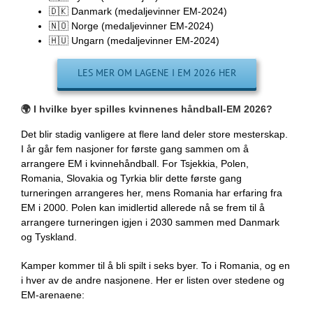
🇩🇰
Danmark (medaljevinner EM-2024)
🇳🇴 Norge
(medaljevinner EM-2024)
🇭🇺
Ungarn (medaljevinner EM-2024)
LES MER OM LAGENE I EM 2026 HER
🌍 I hvilke byer spilles kvinnenes håndball-EM 2026?
Det blir stadig vanligere at flere land deler store mesterskap.
I år går fem nasjoner for første gang sammen om å
arrangere EM i kvinnehåndball. For Tsjekkia, Polen,
Romania, Slovakia og Tyrkia blir dette første gang
turneringen arrangeres her, mens Romania har erfaring fra
EM i 2000. Polen kan imidlertid allerede nå se frem til å
arrangere turneringen igjen i 2030 sammen med Danmark
og Tyskland.
Kamper kommer til å bli spilt i seks byer. To i Romania, og en
i hver av de andre nasjonene. Her er listen over stedene og
EM-arenaene: