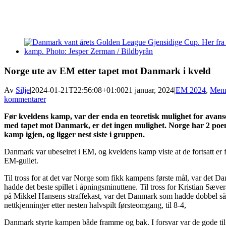
View
Larger
Image
Norge ute av EM etter tapet mot Danmark i kveld
Av
Silje
|
2024-01-21T22:56:08+01:00
21 januar, 2024
|
EM 2024
,
Men
kommentarer
Før kveldens kamp, var der enda en teoretisk mulighet for avan
med tapet mot Danmark, er det ingen mulighet. Norge har 2 po
kamp igjen, og ligger nest siste i gruppen.
Danmark var ubeseiret i EM, og kveldens kamp viste at de fortsatt er fa
EM-gullet.
Til tross for at det var Norge som fikk kampens første mål, var det 
hadde det beste spillet i åpningsminuttene. Til tross for Kristian Sæve
på Mikkel Hansens straffekast, var det Danmark som hadde dobbel s
nettkjenninger etter nesten halvspilt førsteomgang, til 8-4,
Danmark styrte kampen både framme og bak. I forsvar var de gode til 