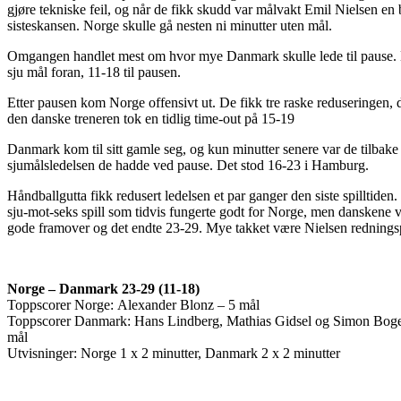
gjøre tekniske feil, og når de fikk skudd var målvakt Emil Nielsen en 
sisteskansen. Norge skulle gå nesten ni minutter uten mål.
Omgangen handlet mest om hvor mye Danmark skulle lede til pause.
sju mål foran, 11-18 til pausen.
Etter pausen kom Norge offensivt ut. De fikk tre raske reduseringen, d
den danske treneren tok en tidlig time-out på 15-19
Danmark kom til sitt gamle seg, og kun minutter senere var de tilbake 
sjumålsledelsen de hadde ved pause. Det stod 16-23 i Hamburg.
Håndballgutta fikk redusert ledelsen et par ganger den siste spilltiden
sju-mot-seks spill som tidvis fungerte godt for Norge, men danskene v
gode framover og det endte 23-29. Mye takket være Nielsen rednings
Norge – Danmark 23-29 (11-18)
Toppscorer Norge: Alexander Blonz – 5 mål
Toppscorer Danmark: Hans Lindberg, Mathias Gidsel og Simon Boget
mål
Utvisninger: Norge 1 x 2 minutter, Danmark 2 x 2 minutter