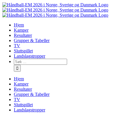
Skip
to
content
Hjem
Kamper
Resultater
Grupper & Tabeller
TV
Sluttspillet
Landslagstropper
Søk
…
Hjem
Kamper
Resultater
Grupper & Tabeller
TV
Sluttspillet
Landslagstropper