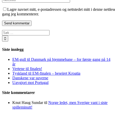
Lagre navnet mitt, e-postadressen og nettstedet mitt i denne nettlese
gang jeg kommenterer.
Søk
…
Siste innlegg
EM-gull til Danmark på hjemmebane – for første gang på 14
år
Vertene til finalen!
Tyskland til EM-finalen – beseiret Kroatia
Danskene var suverne
Uavgjort mot Portugal
Siste kommentarer
Knut Haug Sundar
til
Norge ledet, men Sverige vant i siste
spilleminutt!