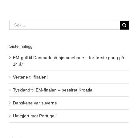
Søk
…
Siste innlegg
EM-gull til Danmark på hjemmebane – for første gang på
14 år
Vertene til finalen!
Tyskland til EM-finalen – beseiret Kroatia
Danskene var suverne
Uavgjort mot Portugal