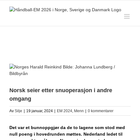
Skip
to
content
View
Larger
Image
Norsk seier etter snuoperasjon i andre
omgang
Av
Silje
|
19 januar, 2024
|
EM 2024
,
Menn
|
0 kommentarer
Det var et bunnoppgjør da de to lagene som stod med
null poeng i hovedrunden møttes. Nederland ledet til