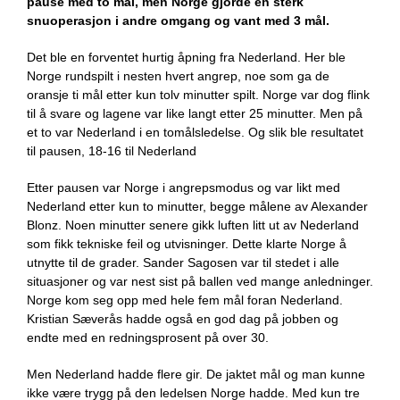
pause med to mål, men Norge gjorde en sterk
snuoperasjon i andre omgang og vant med 3 mål.
Det ble en forventet hurtig åpning fra Nederland. Her ble
Norge rundspilt i nesten hvert angrep, noe som ga de
oransje ti mål etter kun tolv minutter spilt. Norge var dog flink
til å svare og lagene var like langt etter 25 minutter. Men på
et to var Nederland i en tomålsledelse. Og slik ble resultatet
til pausen, 18-16 til Nederland
Etter pausen var Norge i angrepsmodus og var likt med
Nederland etter kun to minutter, begge målene av Alexander
Blonz. Noen minutter senere gikk luften litt ut av Nederland
som fikk tekniske feil og utvisninger. Dette klarte Norge å
utnytte til de grader. Sander Sagosen var til stedet i alle
situasjoner og var nest sist på ballen ved mange anledninger.
Norge kom seg opp med hele fem mål foran Nederland.
Kristian Sæverås hadde også en god dag på jobben og
endte med en redningsprosent på over 30.
Men Nederland hadde flere gir. De jaktet mål og man kunne
ikke være trygg på den ledelsen Norge hadde. Med kun tre