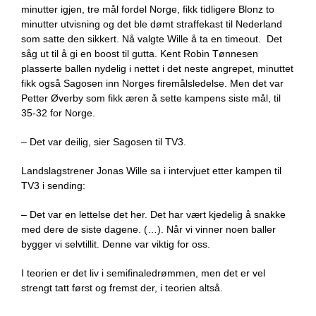
minutter igjen, tre mål fordel Norge, fikk tidligere Blonz to
minutter utvisning og det ble dømt straffekast til Nederland
som satte den sikkert. Nå valgte Wille å ta en timeout. Det
såg ut til å gi en boost til gutta. Kent Robin Tønnesen
plasserte ballen nydelig i nettet i det neste angrepet, minuttet
fikk også Sagosen inn Norges firemålsledelse. Men det var
Petter Øverby som fikk æren å sette kampens siste mål, til
35-32 for Norge.
– Det var deilig, sier Sagosen til TV3.
Landslagstrener Jonas Wille sa i intervjuet etter kampen til
TV3 i sending:
– Det var en lettelse det her. Det har vært kjedelig å snakke
med dere de siste dagene. (…). Når vi vinner noen baller
bygger vi selvtillit. Denne var viktig for oss.
I teorien er det liv i semifinaledrømmen, men det er vel
strengt tatt først og fremst der, i teorien altså.