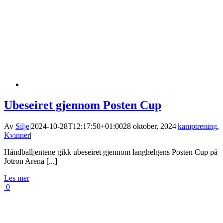
Ubeseiret gjennom Posten Cup
Av
Silje
|
2024-10-28T12:17:50+01:00
28 oktober, 2024
|
kamptrening
,
Kvinner
|
Håndballjentene gikk ubeseiret gjennom langhelgens Posten Cup på
Jotron Arena [...]
Les mer
0