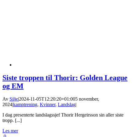
Siste troppen til Thorir: Golden League
og EM
Av
Silje
|
2024-11-05T12:20:20+01:00
5 november,
2024
|
kamptrening
,
Kvinner
,
Landslag
|
I dag presenterte landslagssjef Thorir Hergeirsson sin aller siste
tropp. [...]
Les mer
0