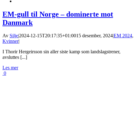
EM-gull til Norge – dominerte mot
Danmark
Av
Silje
|
2024-12-15T20:17:35+01:00
15 desember, 2024
|
EM 2024
,
Kvinner
|
I Thorir Hergeirsson sin aller siste kamp som landslagstrener,
avsluttes [...]
Les mer
0