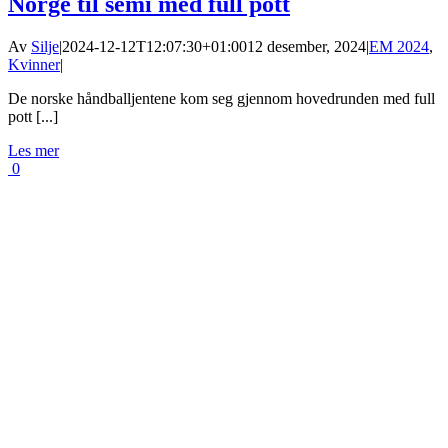
Norge til semi med full pott
Av
Silje
|
2024-12-12T12:07:30+01:00
12 desember, 2024
|
EM 2024
,
Kvinner
|
De norske håndballjentene kom seg gjennom hovedrunden med full
pott [...]
Les mer
0