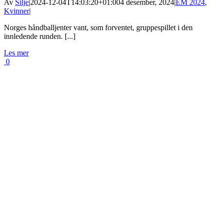
Av
Silje
|
2024-12-04T14:03:20+01:00
4 desember, 2024
|
EM 2024
,
Kvinner
|
Norges håndballjenter vant, som forventet, gruppespillet i den
innledende runden. [...]
Les mer
0