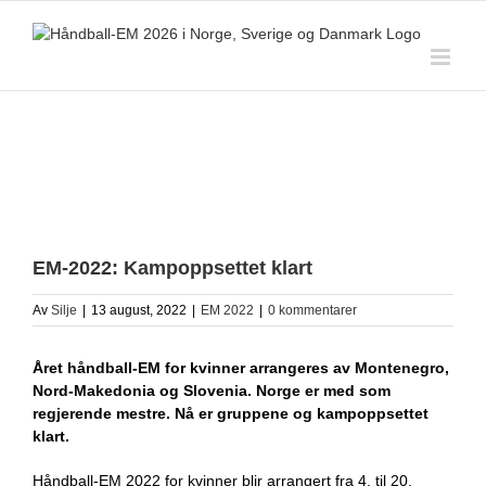
Skip
to
content
View
Larger
EM-2022: Kampoppsettet klart
Image
Av
Silje
|
13 august, 2022
|
EM 2022
|
0 kommentarer
Året håndball-EM for kvinner arrangeres av Montenegro,
Nord-Makedonia og Slovenia. Norge er med som
regjerende mestre. Nå er gruppene og kampoppsettet
klart.
Håndball-EM 2022 for kvinner blir arrangert fra 4. til 20.