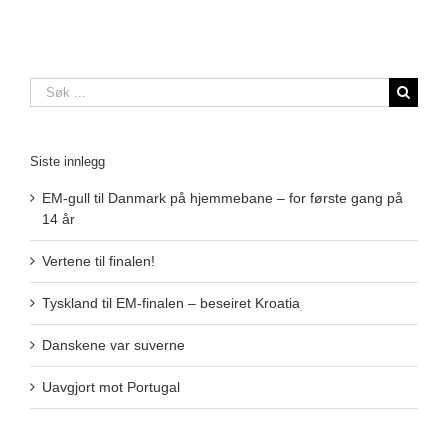
Søk
…
Siste innlegg
EM-gull til Danmark på hjemmebane – for første gang på
14 år
Vertene til finalen!
Tyskland til EM-finalen – beseiret Kroatia
Danskene var suverne
Uavgjort mot Portugal