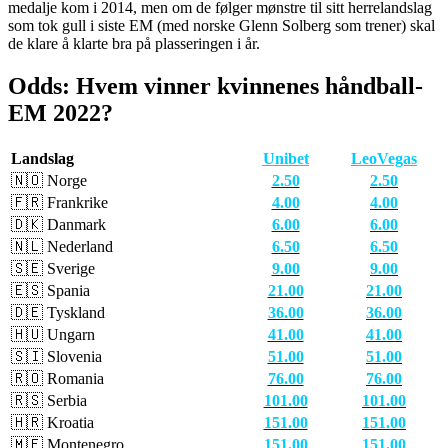
medalje kom i 2014, men om de følger mønstre til sitt herrelandslag
som tok gull i siste EM (med norske Glenn Solberg som trener) skal
de klare å klarte bra på plasseringen i år.
Odds: Hvem vinner kvinnenes håndball-
EM 2022?
Landslag
Unibet
LeoVegas
🇳🇴​ Norge
2.50
2.50
🇫🇷​ Frankrike
4.00
4.00
🇩🇰​ Danmark
6.00
6.00
🇳🇱​ Nederland
6.50
6.50
🇸🇪 Sverige
9.00
9.00
​🇪🇸​ Spania
21.00
21.00
🇩🇪​ Tyskland
36.00
36.00
🇭🇺​ Ungarn
41.00
41.00
🇸🇮​ Slovenia
51.00
51.00
🇷🇴​ Romania
76.00
76.00
​🇷🇸​ Serbia
101.00
101.00
🇭🇷​ Kroatia
151.00
151.00
🇲🇪​ Montenegro
151.00
151.00