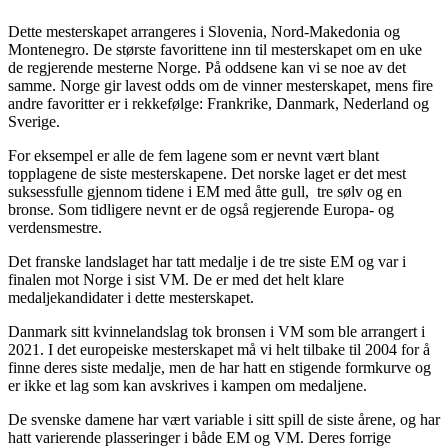
Dette mesterskapet arrangeres i Slovenia, Nord-Makedonia og
Montenegro. De største favorittene inn til mesterskapet om en uke
de regjerende mesterne Norge. På oddsene kan vi se noe av det
samme. Norge gir lavest odds om de vinner mesterskapet, mens fire
andre favoritter er i rekkefølge: Frankrike, Danmark, Nederland og
Sverige.
For eksempel er alle de fem lagene som er nevnt vært blant
topplagene de siste mesterskapene. Det norske laget er det mest
suksessfulle gjennom tidene i EM med åtte gull, tre sølv og en
bronse. Som tidligere nevnt er de også regjerende Europa- og
verdensmestre.
Det franske landslaget har tatt medalje i de tre siste EM og var i
finalen mot Norge i sist VM. De er med det helt klare
medaljekandidater i dette mesterskapet.
Danmark sitt kvinnelandslag tok bronsen i VM som ble arrangert i
2021. I det europeiske mesterskapet må vi helt tilbake til 2004 for å
finne deres siste medalje, men de har hatt en stigende formkurve og
er ikke et lag som kan avskrives i kampen om medaljene.
De svenske damene har vært variable i sitt spill de siste årene, og har
hatt varierende plasseringer i både EM og VM. Deres forrige