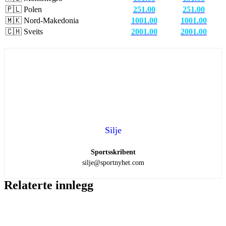
🇵🇱​ Polen
251.00
251.00
🇲🇰​ Nord-Makedonia
1001.00
1001.00
🇨🇭​ Sveits
2001.00
2001.00
Silje
Sportsskribent
silje@sportnyhet.com
Relaterte innlegg