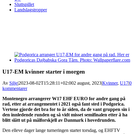
Sluttspillet
Landslagstropper
View
Larger
Image
U17-EM kvinner starter i morgen
Av
Silje
|
2023-08-02T15:28:11+02:00
2 august, 2023
|
Kvinner
,
U17
|
0
kommentarer
Montenegro arrangerer W17 EHF EURO for andre gang på
rad, etter at arrangementet i 2021 også fant sted i Podgorica.
Vertene gjorde det bra for to år siden, da de vant gruppen sin i
den innledende runden og så vidt misset semifinalen etter å ha
blitt slått ut på målforskjell av Danmark i hovedrunden.
Den elleve dager lange turneringen starter torsdag, og EHFTV