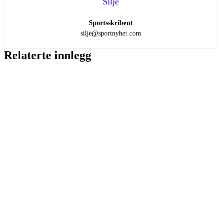
Silje
Sportsskribent
silje@sportnyhet.com
Relaterte innlegg