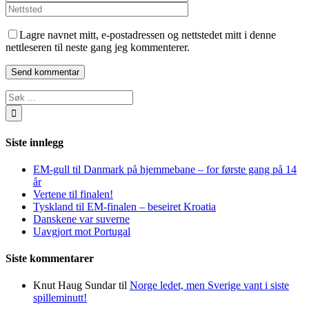
Lagre navnet mitt, e-postadressen og nettstedet mitt i denne
nettleseren til neste gang jeg kommenterer.
Søk
…
Siste innlegg
EM-gull til Danmark på hjemmebane – for første gang på 14
år
Vertene til finalen!
Tyskland til EM-finalen – beseiret Kroatia
Danskene var suverne
Uavgjort mot Portugal
Siste kommentarer
Knut Haug Sundar
til
Norge ledet, men Sverige vant i siste
spilleminutt!